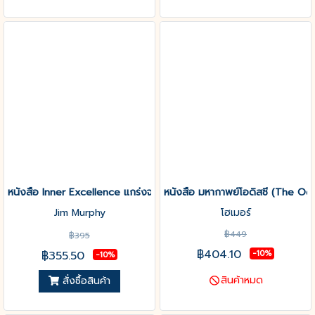
หนังสือ Inner Excellence แกร่งจากข้างใน เรื่องยากแค่ไหนก็ชนะ
หนังสือ มหากาพย์โอดิสซี (The O
Jim Murphy
โฮเมอร์
฿449
฿395
฿404.10
฿355.50
-10%
-10%
สินค้าหมด
สั่งซื้อสินค้า