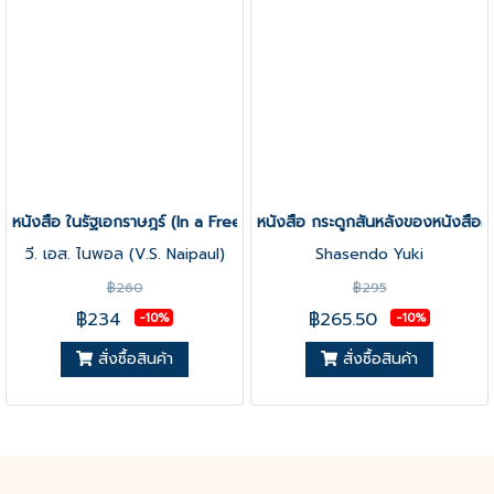
หนังสือ ในรัฐเอกราษฎร์ (In a Free State)
หนังสือ กระดูกสันหลังของหนังสือคือ
วี. เอส. ไนพอล (V.S. Naipaul)
Shasendo Yuki
฿260
฿295
฿234
฿265.50
-10%
-10%
สั่งซื้อสินค้า
สั่งซื้อสินค้า