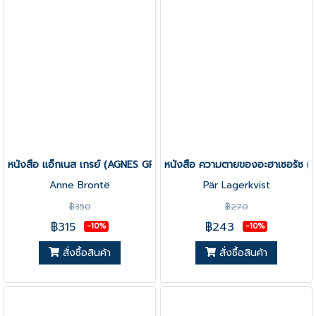
หนังสือ แอ็กเนส เกรย์ (AGNES GREY)
หนังสือ ความตายของอะฮาเซอรัซ 
Anne Brontë
Pär Lagerkvist
฿350
฿270
฿315
฿243
-10%
-10%
สั่งซื้อสินค้า
สั่งซื้อสินค้า