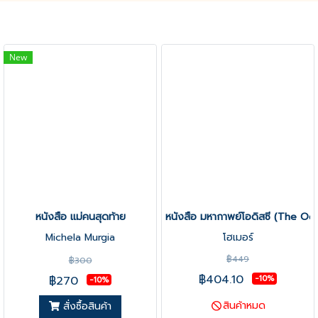
New
หนังสือ แม่คนสุดท้าย
หนังสือ มหากาพย์โอดิสซี (The O
Michela Murgia
โฮเมอร์
฿449
฿300
฿404.10
฿270
-10%
-10%
สินค้าหมด
สั่งซื้อสินค้า