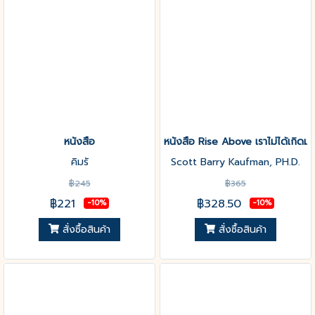
หนังสือ
หนังสือ Rise Above เราไม่ได้เกิดมาเ
คิมรั
Scott Barry Kaufman, PH.D.
฿245
฿365
฿221
฿328.50
-10%
-10%
สั่งซื้อสินค้า
สั่งซื้อสินค้า