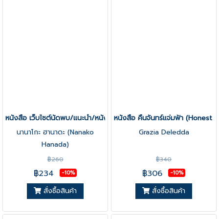
หนังสือ เว็บไซต์นัดพบ/แนะนำ/หนังสือ (The Bookshop Woman)
หนังสือ คืนจันทร์แจ่มฟ้า (Honest S
นานาโกะ ฮานาดะ (Nanako
Grazia Deledda
Hanada)
฿260
฿340
฿234
฿306
-10%
-10%
สั่งซื้อสินค้า
สั่งซื้อสินค้า