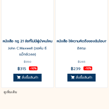
หนังสือ กฎ 21 ข้อที่ไม่มีผู้นำคนไหนปฏิเสธได้ (The 21 Irrefutable Laws
หนังสือ ให้ความคิดถึงของฉันโอบกอ
John C.Maxwell (จอห์น ซี.
อิสญะ
แม็กซ์เวลล)
฿350
฿265
฿315
฿239
-10%
-10%
สั่งซื้อสินค้า
สั่งซื้อสินค้า
ดูเพิ่มเติม