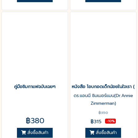
คู่มือชิมกาแฟฉบับเฉยๆ
หนังสือ โอบกอดเด็กน้อยในใจเรา
ดร.แอนนี ซิมเมอร์แมน(Dr.Annie
Zimmerman)
฿350
฿380
฿315
-10%
สั่งซื้อสินค้า
สั่งซื้อสินค้า