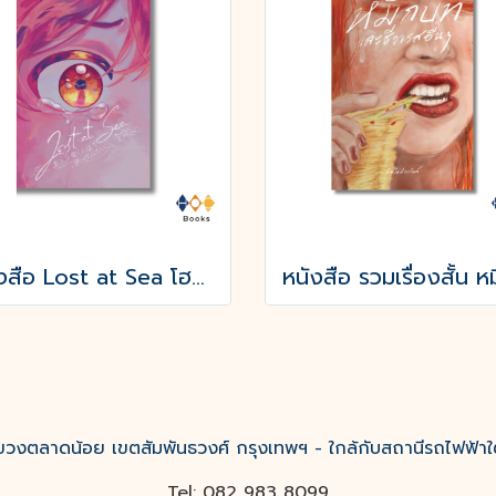
หนังสือ Lost at Sea โฮชิคุงกับโมริคุงดูเหมือนจะหลงทาง
งตลาดน้อย เขตสัมพันธวงศ์ กรุงเทพฯ - ใกล้กับสถานีรถไฟฟ้าใ
Tel: 082 983 8099