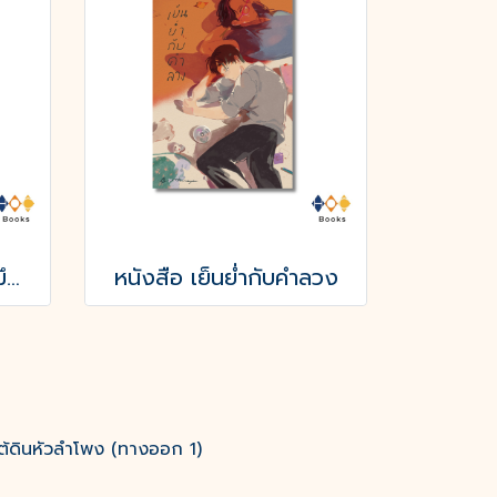
หนังสือ รวมเรื่องสั้น หมึกบทและชีวารสอื่น ๆ
หนังสือ เย็นย่ำกับคำลวง
ต้ดินหัวลำโพง (ทางออก 1)