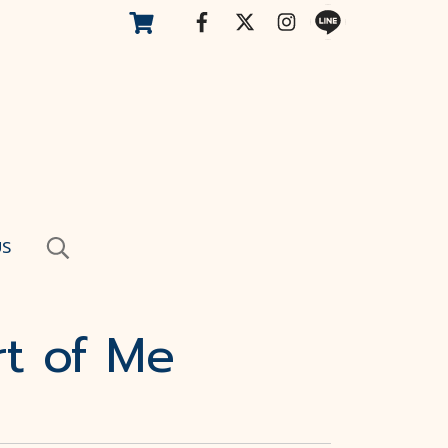
US
rt of Me