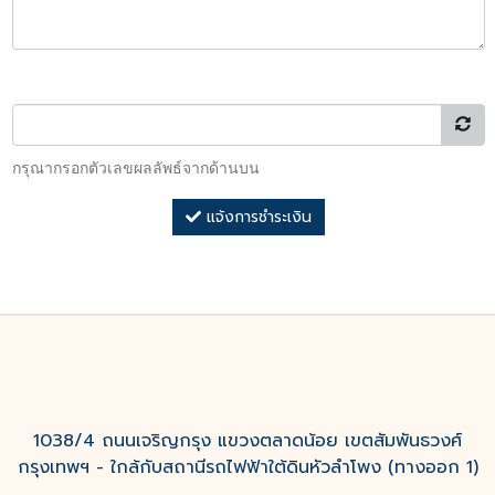
กรุณากรอกตัวเลขผลลัพธ์จากด้านบน
แจ้งการชำระเงิน
1038/4 ถนนเจริญกรุง แขวงตลาดน้อย เขตสัมพันธวงศ์
กรุงเทพฯ - ใกล้กับสถานีรถไฟฟ้าใต้ดินหัวลำโพง (ทางออก 1)