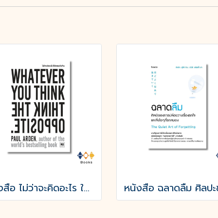
หนังสือ ไม่ว่าจะคิดอะไร ให้คิดตรงกันข้าม Whatever You Think, Think the Opposite