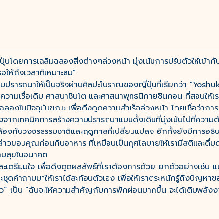
นโดยการเฉลิมฉลองสิ่งต่างๆล่วงหน้า มุ่งเน้นการปรับตัวให้เข้ากั
รอให้ถึงเวลาที่เหมาะสม"
นาให้เป็นจริงผ่านศิลปะโบราณของญี่ปุ่นที่เรียกว่า "Yoshuku"
ากความเชื่อเดิม ศาสนาชินโต และศาสนาพุทธนิกายชินกอน ที่สอนให้เราม
องในปัจจุบันขณะ เพื่อดึงดูดความสำเร็จล่วงหน้า โดยเชื่อว่าก
งจากเทคนิคการสร้างความปรารถนาแบบดั้งเดิมที่มุ่งเน้นไปที่ความต
ล้องกับวงจรธรรมชาติและฤดูกาลที่เปลี่ยนแปลง อีกทั้งยังมีการอธิ
ล่าวขอบคุณก่อนกินอาหาร ที่เหมือนเป็นกุศโลบายให้เรามีสติและดื่มด
วามสุขในอนาคต
ะเตรียมใจ เพื่อดึงดูดผลลัพธ์ที่เราต้องการด้วย ยกตัวอย่างเช่น 
และชุดคำถามมาให้เราได้สะท้อนตัวเอง เพื่อให้เราตระหนักรู้ถึงปัญหา
ว” เป็น “ฉันจะให้ความสำคัญกับการพักผ่อนมากขึ้น จะได้เติมพลังง