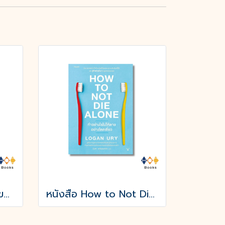
หนังสือ ฉลาดลืม ศิลปะของการปล่อยวางเรื่องรกใจและสิ่งใดๆที่รกสมอง
หนังสือ How to Not Die Alone ทำอย่างไรไม่ให้ตายอย่างโดดเดี่ยว