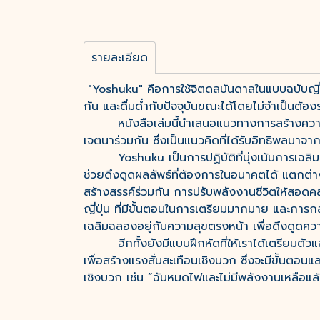
รายละเอียด
"Yoshuku" คือการใช้จิตดลบันดาลในแบบฉบับญี่ปุ่
กัน และดื่มด่ำกับปัจจุบันขณะได้โดยไม่จำเป็นต้อง
หนังสือเล่มนี้นำเสนอแนวทางการสร้างความปรารถ
เจตนาร่วมกัน ซึ่งเป็นแนวคิดที่ได้รับอิทธิพลมาจ
Yoshuku เป็นการปฏิบัติที่มุ่งเน้นการเฉลิมฉล
ช่วยดึงดูดผลลัพธ์ที่ต้องการในอนาคตได้ แตกต่า
สร้างสรรค์ร่วมกัน การปรับพลังงานชีวิตให้สอดค
ญี่ปุ่น ที่มีขั้นตอนในการเตรียมมากมาย และการก
เฉลิมฉลองอยู่กับความสุขตรงหน้า เพื่อดึงดูดค
อีกทั้งยังมีแบบฝึกหัดที่ให้เราได้เตรียมตัวแล
เพื่อสร้างแรงสั่นสะเทือนเชิงบวก ซึ่งจะมีขั้นตอน
เชิงบวก เช่น “ฉันหมดไฟและไม่มีพลังงานเหลือแล้