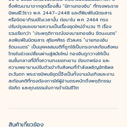
ซึ่งพัฒนามาจากชุดเรื่องสั้น “นิทานทองอิน” ที่ทรงพระราช
นิพนธ์ไว้ราว พ.ศ. 2447–2448 และตีพิมพ์ในนิตยสาร
หรือนิตยาภิรมย์ในเวลานั้น ต่อมาใน พ.ศ. 2464 ทรง
ปรับปรุงและขยายความเป็นเรื่องชุดใหม่จำนวน 11 เรื่อง
รวมเรียกว่า “ประพฤติการณ์ของนายทองอิน รัตนะเนตร”
ลงพิมพ์ในนิตยสาร สุริยศศิธร ตัวละคร “นายทองอิน
รัตนะเนตร” เป็นบุคคลสมมติที่ถูกใช้เป็นกระจกสะท้อนสังคม
ไทยในช่วงเปลี่ยนผ่านสู่สมัยใหม่ ทองอินถูกวางให้เป็น
ชนชั้นกลางที่มีทั้งความทะเยอทะยาน ข้อบกพร่อง และ
ความพยายามปรับตัวเข้ากับสังคมที่กำลังเผชิญอิทธิพล
ตะวันตก พระราชนิพนธ์ชุดนี้จึงเป็นทั้งงานบันเทิงและงาน
สะท้อนคติที่ทรงต้องการให้ผู้อ่านตระหนักถึงพฤติกรรม
ข้อคิด และคุณธรรมในการดำเนินชีวิต
สินค้าเกี่ยวข้อง