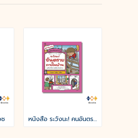
อซ
หนังสือ ระวังนะ! คนอันตราย (ปกอ่อน)