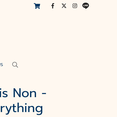
US
is Non -
erything