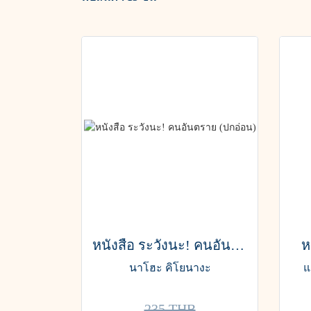
หนังสือ ระวังนะ! คนอันตราย (ปกอ่อน)
ห
นาโฮะ คิโยนางะ
แ
235 THB