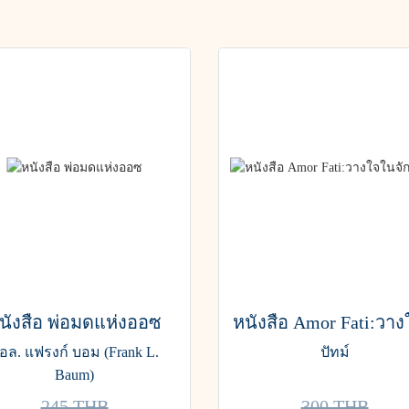
นังสือ พ่อมดแห่งออซ
อล. แฟรงก์ บอม (Frank L.
ปัทม์
Baum)
245 THB
300 THB