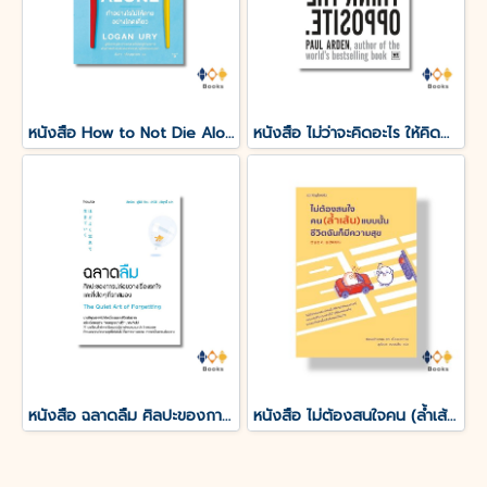
หนังสือ How to Not Die Alone ทำอย่างไรไม่ให้ตายอย่างโดดเดี่ยว
หนังสือ ไม่ว่าจะคิดอะไร ให้คิดตรงกันข้าม Whatever You Think, Think the Opposite
หนังสือ ฉลาดลืม ศิลปะของการปล่อยวางเรื่องรกใจและสิ่งใดๆที่รกสมอง
หนังสือ ไม่ต้องสนใจคน (ล้ำเส้น) แบบนั้นชีวิตฉันก็มีความสุข