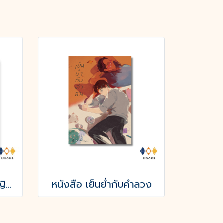
หนังสือ อะเดไลน์ เจ้าหญิงเอลฟ์
หนังสือ เย็นย่ำกับคำลวง