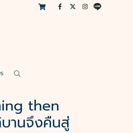
US
ming then
บานจึงคืนสู่