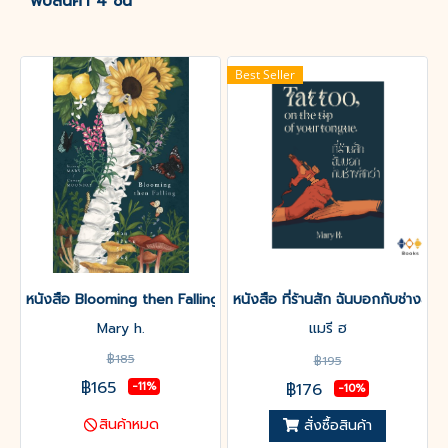
พบสินค้า 4 ชิ้น
Best Seller
หนังสือ Blooming then Falling ด้วยผลิบานจึงคืนสู่
หนังสือ ที่ร้านสัก ฉันบอกกับช่างสักว่
Mary h.
แมรี ฮ
฿185
฿195
฿165
฿176
-11%
-10%
สินค้าหมด
สั่งซื้อสินค้า