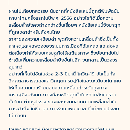
ผ่านไปเกือบทศวรรษ นับจากที่หนังสือเล่มนี้ถูกตีพิมพ์ฉบับ
ภาษาไทยครั้งแรกในปีพ.ศ. 2556 อย่างไรก็ดีเมื่อความ
เหลื่อมล้ำยังคงถ่างกว้างขึ้นเรื่อยๆ หนังสือเล่มนี้จึงมาถูก
ที่ถูกเวลาสำหรับสังคมไทย
ราคาของความเหลื่อมล้ำ พูดถึงความเหลื่อมล้ำซึ่งเป็นทั้ง
สาเหตุและผลพวงของระบบการเมืองที่ล้มเหลว และส่งผล
ต่อเนื่องทำให้ระบบเศรษฐกิจไร้เสถียรภาพ ซึ่งย้อนกลับไป
ซ้ำเติมเพิ่มความเหลื่อมล้ำยิ่งขึ้นไปอีก จนกลายเป็นวงจร
อุบาทว์
อย่างที่เห็นได้ชัดในช่วง 2-3 ปีมานี้ โควิด-19 อันเป็นทั้ง
วิกฤตสาธารณสุขและวิกฤตเศรษฐกิจในขณะเดียวกัน เผย
ให้เห็นความเลวร้ายของความเหลื่อมล้ำระดับสูงทาง
เศรษฐกิจ-สังคม-การเมืองชนิดสุดขั้วในหลายสังคมรวม
ทั้งไทย ผ่านรูปธรรมของผลกระทบจากความเหลื่อมล้ำใน
การเข้าถึงวัคซีน-ยา-การรักษาพยาบาล ที่แต่ละคนประสบ
ไม่เท่ากัน
โจเซฟ สติกลิตซ์ นักเศรษฐศาสตร์เจ้าของรางวัลโนเบล