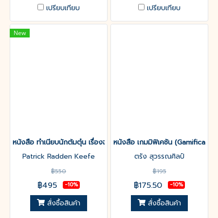
เปรียบเทียบ
เปรียบเทียบ
New
หนังสือ ทำเนียบนักต้มตุ๋น เรื่องจริงนอกจอของสิบแปดมงกุฏ ฆาตกร
หนังสือ เกมมิฟิเคชัน (Gamification
Patrick Radden Keefe
ตรัง สุวรรณศิลป์
฿550
฿195
฿495
฿175.50
-10%
-10%
สั่งซื้อสินค้า
สั่งซื้อสินค้า