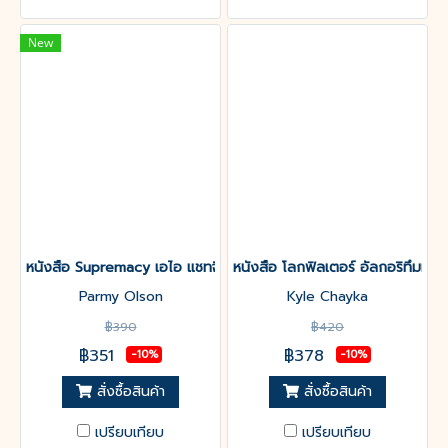
New
หนังสือ Supremacy เอไอ แชทจีพีที และการขับเคี่ยวที่จะเปลี่ยนแปล
หนังสือ โลกฟิลเตอร์ อัลกอริทึมทำใ
Parmy Olson
Kyle Chayka
฿390
฿420
฿351
฿378
-10%
-10%
สั่งซื้อสินค้า
สั่งซื้อสินค้า
เปรียบเทียบ
เปรียบเทียบ