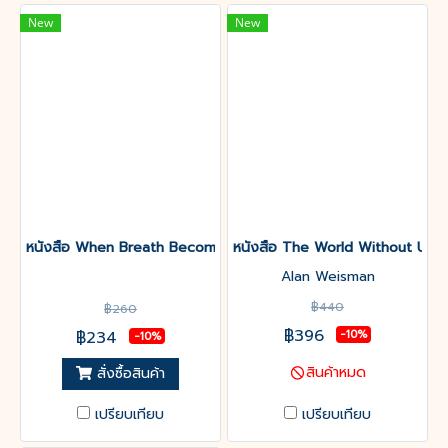
New
New
หนังสือ When Breath Becomes air เมื่อลมหายใจเป็นอากาศ
หนังสือ The World Without Us
Alan Weisman
฿440
฿260
฿396
฿234
-10%
-10%
สินค้าหมด
สั่งซื้อสินค้า
เปรียบเทียบ
เปรียบเทียบ