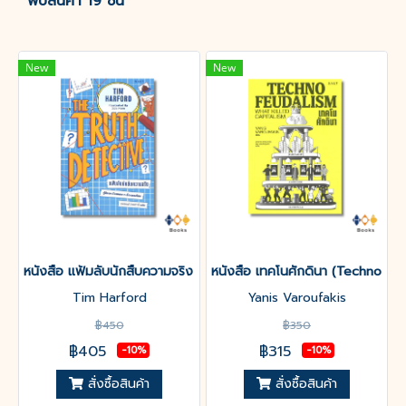
พบสินค้า 19 ชิ้น
New
New
หนังสือ แฟ้มลับนักสืบความจริง คู่มือเอาตัวรอดจากเรื่องลวงโลก (Th
หนังสือ เทคโนศักดินา (Technofeu
Tim Harford
Yanis Varoufakis
฿450
฿350
฿405
฿315
-10%
-10%
สั่งซื้อสินค้า
สั่งซื้อสินค้า