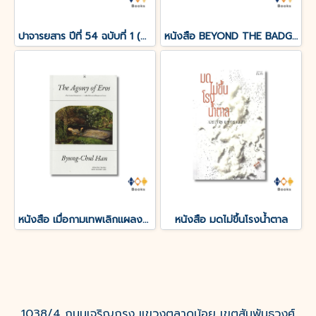
ปาจารยสาร ปีที่ 54 ฉบับที่ 1 (ม.ค. – เม.ย. 2568) ฉบับ 100 ปีชาตกาล อังคาร กัลยาณพงศ์
หนังสือ BEYOND THE BADGE เปิดแฟ้มคดีลับ?FBI THAILAND
หนังสือ เมื่อกามเทพเลิกแผลงศร (The Agony of Eros)
หนังสือ มดไม่ขึ้นโรงน้ำตาล
1038/4 ถนนเจริญกรุง แขวงตลาดน้อย เขตสัมพันธวงศ์