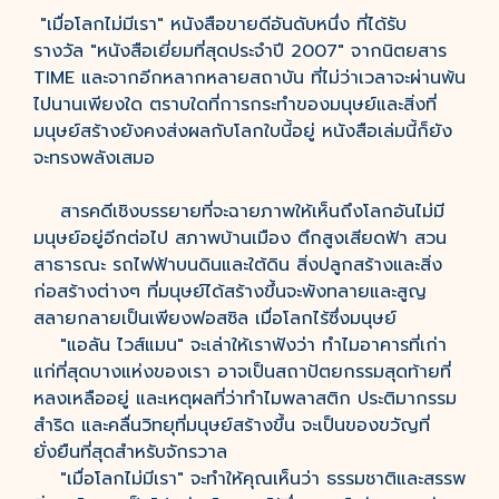
"เมื่อโลกไม่มีเรา" หนังสือขายดีอันดับหนึ่ง ที่ได้รับ
รางวัล "หนังสือเยี่ยมที่สุดประจำปี 2007" จากนิตยสาร
TIME และจากอีกหลากหลายสถาบัน ที่ไม่ว่าเวลาจะผ่านพ้น
ไปนานเพียงใด ตราบใดที่การกระทำของมนุษย์และสิ่งที่
มนุษย์สร้างยังคงส่งผลกับโลกใบนี้อยู่ หนังสือเล่มนี้ก็ยัง
จะทรงพลังเสมอ
สารคดีเชิงบรรยายที่จะฉายภาพให้เห็นถึงโลกอันไม่มี
มนุษย์อยู่อีกต่อไป สภาพบ้านเมือง ตึกสูงเสียดฟ้า สวน
สาธารณะ รถไฟฟ้าบนดินและใต้ดิน สิ่งปลูกสร้างและสิ่ง
ก่อสร้างต่างๆ ที่มนุษย์ได้สร้างขึ้นจะพังทลายและสูญ
สลายกลายเป็นเพียงฟอสซิล เมื่อโลกไร้ซึ่งมนุษย์
"แอลัน ไวส์แมน" จะเล่าให้เราฟังว่า ทำไมอาคารที่เก่า
แก่ที่สุดบางแห่งของเรา อาจเป็นสถาปัตยกรรมสุดท้ายที่
หลงเหลืออยู่ และเหตุผลที่ว่าทำไมพลาสติก ประติมากรรม
สำริด และคลื่นวิทยุที่มนุษย์สร้างขึ้น จะเป็นของขวัญที่
ยั่งยืนที่สุดสำหรับจักรวาล
"เมื่อโลกไม่มีเรา" จะทำให้คุณเห็นว่า ธรรมชาติและสรรพ