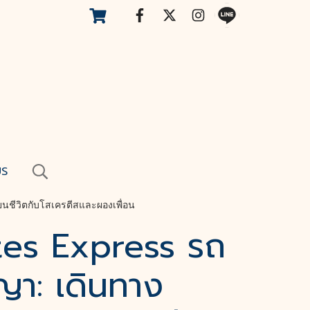
US
นชีวิตกับโสเครตีสและผองเพื่อน
tes Express รถ
ญา: เดินทาง