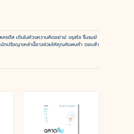
งโสเครตีส เดินในห้วงความคิดอย่าย่ งรุสโซ รื่นรมย์
ากนักปรัชญาเหล่านี้อาจช่วยให้คุณค้นพบคํา ตอบสํา