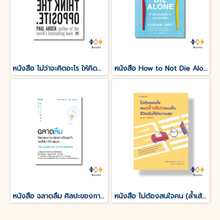
หนังสือ ไม่ว่าจะคิดอะไร ให้คิดตรงกันข้าม Whatever You Think, Think the Opposite
หนังสือ How to Not Die Alone ทำอย่างไรไม่ให้ตายอย่างโดดเดี่ยว
หนังสือ ฉลาดลืม ศิลปะของการปล่อยวางเรื่องรกใจและสิ่งใดๆที่รกสมอง
หนังสือ ไม่ต้องสนใจคน (ล้ำเส้น) แบบนั้นชีวิตฉันก็มีความสุข