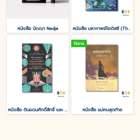
หนังสือ นัดฌา Nadja
หนังสือ มหากาพย์โอดิสซี (The Odyssey of Homer)
New
หนังสือ ดินแดนศักดิ์สิทธิ์ และ ยิ้มแห่งนิรันดร์
หนังสือ แม่คนสุดท้าย