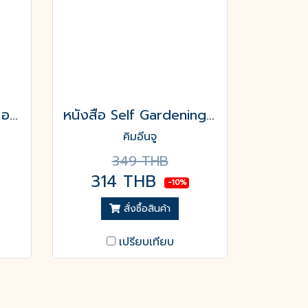
หนังสือ เบื่อแล้วทำงาน อยากทะยานสู่ดวงจันทร์
หนังสือ Self Gardening แล้ววันหนึ่ง'ฉัน'จะผลิบาน
คิมอีนจู
349 THB
314 THB
-10%
สั่งซื้อสินค้า
เปรียบเทียบ