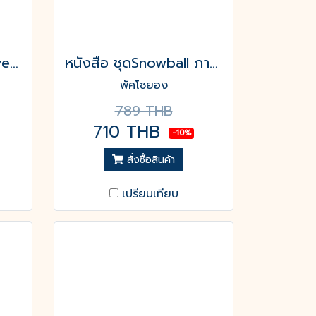
หนังสือ I'm a Centrovert เป็นตัวเองในแบบที่ไม่ต้องพยายามเพื่อใคร
หนังสือ ชุดSnowball ภาพฝัน เมืองมายา1-2(2เล่มจบ)
พัคโซยอง
789 THB
710 THB
-10%
สั่งซื้อสินค้า
เปรียบเทียบ