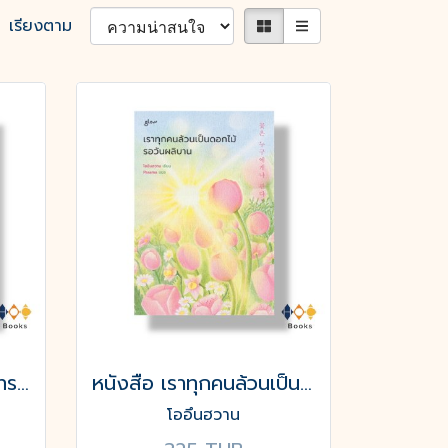
เรียงตาม
หนังสือ ความสุข ความทรงจำ ณ ร้านชำบกกิล
หนังสือ เราทุกคนล้วนเป็นดอกไม้รอวันผลิบาน
โออึนฮวาน