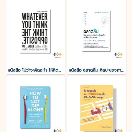
หนังสือ ไม่ว่าจะคิดอะไร ให้คิดตรงกันข้าม Whatever You Think, Think the Opposite
หนังสือ ฉลาดลืม ศิลปะของการปล่อยวางเรื่องรกใจและสิ่งใดๆที่รกสมอง