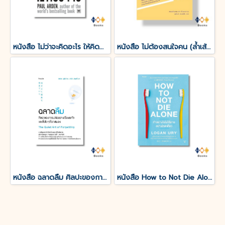
หนังสือ ไม่ว่าจะคิดอะไร ให้คิดตรงกันข้าม Whatever You Think, Think the Opposite
หนังสือ ไม่ต้องสนใจคน (ล้ำเส้น) แบบนั้นชีวิตฉันก็มีความสุข
หนังสือ ฉลาดลืม ศิลปะของการปล่อยวางเรื่องรกใจและสิ่งใดๆที่รกสมอง
หนังสือ How to Not Die Alone ทำอย่างไรไม่ให้ตายอย่างโดดเดี่ยว