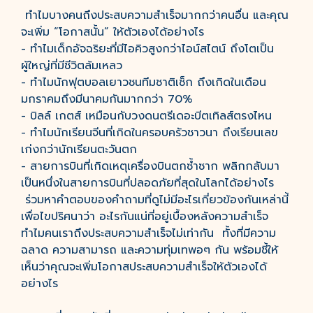
ทำไมบางคนถึงประสบความสำเร็จมากกว่าคนอื่น และคุณ
จะเพิ่ม “โอกาสนั้น” ให้ตัวเองได้อย่างไร
- ทำไมเด็กอัจฉริยะที่มีไอคิวสูงกว่าไอน์สไตน์ ถึงโตเป็น
ผู้ใหญ่ที่มีชีวิตล้มเหลว
- ทำไมนักฟุตบอลเยาวชนทีมชาติเช็ก ถึงเกิดในเดือน
มกราคมถึงมีนาคมกันมากกว่า 70%
- บิลล์ เกตส์ เหมือนกับวงดนตรีเดอะบีตเทิลส์ตรงไหน
- ทำไมนักเรียนจีนที่เกิดในครอบครัวชาวนา ถึงเรียนเลข
เก่งกว่านักเรียนตะวันตก
- สายการบินที่เกิดเหตุเครื่องบินตกซ้ำซาก พลิกกลับมา
เป็นหนึ่งในสายการบินที่ปลอดภัยที่สุดในโลกได้อย่างไร
ร่วมหาคำตอบของคำถามที่ดูไม่มีอะไรเกี่ยวข้องกันเหล่านี้
เพื่อไขปริศนาว่า อะไรกันแน่ที่อยู่เบื้องหลังความสำเร็จ
ทำไมคนเราถึงประสบความสำเร็จไม่เท่ากัน ทั้งที่มีความ
ฉลาด ความสามารถ และความทุ่มเทพอๆ กัน พร้อมชี้ให้
เห็นว่าคุณจะเพิ่มโอกาสประสบความสำเร็จให้ตัวเองได้
อย่างไร