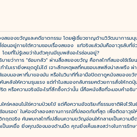
องสยองขวัญและคดีฆาตกรรม โดยผู้เชี่ยวชาญด้านวิวัฒนาการมนุษย์
ซ่อนอยู่ภายใต้ความชอบเรื่องสยอง แท้จริงแล้วมันคืออาวุธลับที่ช่วย
ที่ไม่รู้เลยว่าในตัวคุณมีขุมพลังอะไรซ่อนอยู่?
ธิบายว่าการ "ซ้อมกลัว" ผ่านสื่อสยองขวัญ คือกลไกที่สมองใช้เรียนร
..ทำไมเรายิ่งหยุดดูไม่ได้ เจาะลึกเหตุผลที่คนชอบเสพสิ่งน่าสะพรึง
ได้แอบมองหาที่มาของมัน หรือในวินาทีที่เอามือปิดตาดูหนังสยองขวัญ ค
หันหลังให้ความรุนแรง แต่ทำไมสมองกลับทรยศด้วยการสั่งให้กดปุ่
ิต หรือความจริงมีอะไรที่ลึกซึ้งกว่านั้น นี่คือหนังสือที่จะมอบคำ
ใคร่หลอนไม่ใช่ความป่วยไข้ แต่คือความอัจฉริยะที่ธรรมชาติฝังไว้ในย
าร ‘ซ้อมรอด’ ในห้องจำลองสถานการณ์ที่ปลอดภัยที่สุด เพื่อติดอาวุ
กิดวิกฤตจริง ค้นพบกลไกที่เปลี่ยนความขวัญอ่อนให้กลายเป็นความยืด
ะไม่ตกเป็นเหยื่อ ยิ่งคุณจ้องมองด้านมืด คุณยิ่งเห็นแสงสว่างในการรักษา