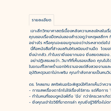
รายละเอียด
เจาะลึกวิทยาศาสตร์เบื้องหลังความหลงใหลในเรื่
คุณชอบเรื่องมืดหม่นลองสำรวจดูว่าเหตุผลลึกๆ ที่
อย่างไร หรือคุณจะยอมถูกมองว่าประหลาดต่อไป โดย
นี่คือหนังสือที่ล้างมลทินให้รสนิยมด้านมืด โดยอ
ยิ่งน่ากลัว...ทำไมเรายิ่งอยากมอง ยิ่งสยดสยอง.
อย่าปฏิเสธเลยว่า...วินาทีที่เห็นรอยเลือด คุณไม่
ในขณะที่โลกพร่ำบอกให้เรามองแต่สิ่งสวยงามและ
อุบัติเหตุจนตาไม่กะพริบ คุณกำลังกลายเป็นคนวิปร
ดร. โคลแทน สคริฟเนอร์จะพิสูจน์ให้โลกเห็นว่าความ
- การเสพเรื่องดาร์กไม่ใช่เรื่องไร้สาระ แต่คือก
- ทำไมคนที่ชอบดูหนังผีถึง ‘นิ่ง’ กว่าใครเวลาเ
- ยิ่งคุณเข้าใจวิธีที่ฆาตกรล่า คุณยิ่งรู้วิธีที่จ