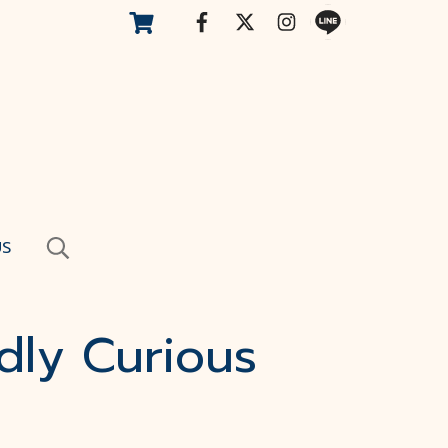
US
dly Curious
น