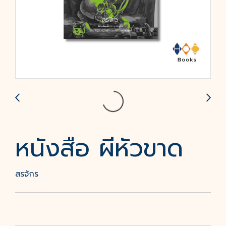
หนังสือ ผีหัวขาด
สรจักร