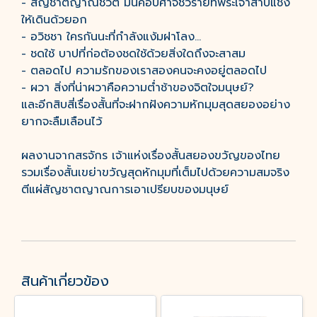
- สัญชาตญาณชีวิต มันคือปีศาจชั่วร้ายที่พระเจ้าสาปแช่ง
ให้เดินด้วยอก
- อวิชชา ใครกันนะที่กําลังแง้มฝาโลง...
- ชดใช้ บาปที่ก่อต้องชดใช้ด้วยสิ่งใดถึงจะสาสม
- ตลอดไป ความรักของเราสองคนจะคงอยู่ตลอดไป
- ผวา สิ่งที่น่าผวาคือความต่ำช้าของจิตใจมนุษย์?
และอีกสิบสี่เรื่องสั้นที่จะฝากฝังความหักมุมสุดสยองอย่าง
ยากจะลืมเลือนไว้
ผลงานจากสรจักร เจ้าแห่งเรื่องสั้นสยองขวัญของไทย
รวมเรื่องสั้นเขย่าขวัญสุดหักมุมที่เต็มไปด้วยความสมจริง
ตีแผ่สัญชาตญาณการเอาเปรียบของมนุษย์
สินค้าเกี่ยวข้อง