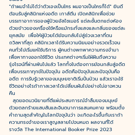
"ถ้าผมจำไม่ได้ว่าตัวเองเป็นใคร ผมอาจเป็นใครก็ได้" ยินดี
ต้อนรับสู่คลินิกแห่งอดีต เกาส์ตีน เปิดคลินิกเพื่อช่วย
บรรเทาอาการของผู้ป่วยอัลไซเมอร์ แต่ละชั้นตกแต่งห้อง
ด้วยข้าวของเครื่องใช้หรือแม้กระทั่งแสงและกลิ่นของแต่ละ
ยุคสมัย เพื่อให้ผู้ป่วยได้ย้อนกลับไปสู่ช่วงเวลาที่ตน
ถวิลหาที่สุด คลินิกเวลาได้รับความนิยมอย่างรวดเร็วจน
คนทั่วไปเริ่มแห่ใช้บริการ ผู้คนต่างพกพาความทรงจำมา
เพื่อหาทางออกใช้ชีวิต ประเทศต่างๆเริ่มใฝ่ฝันถึงความ
รุ่งโรจน์ที่ผ่านพ้นไปแล้ว โลกทั้งใบต้องการย้อนกลับสู่อดีต
เพื่อบรรเทาทุกข์ในปัจจุบัน อดีตคือปัจจุบันและปัจจุบันคือ
อดีต การรับรู้เวลาของมนุษยชาติเริ่มปั่นป่วน แล้วเราจะใช้
ชีวิตอย่างไรถ้ากาลเวลาได้เปลี่ยนผันไปอย่างไม่อาจหวน
คืน
สุดยอดนวนิยายที่ตีแผ่ประสบการณ์จำลืมของมนุษย์
ด้วยตลกร้ายแสบสันและจินตนาการแสนคมคาย พร้อมตั้ง
คำถามสุดสำคัญในโลกปัจจุบันว่า จะเกิดอะไรขึ้นกับเราถ้า
ความทรงจำของเราสูญสลายไปจนหมด ผลงานที่ได้
รางวัล The International Booker Prize 2023