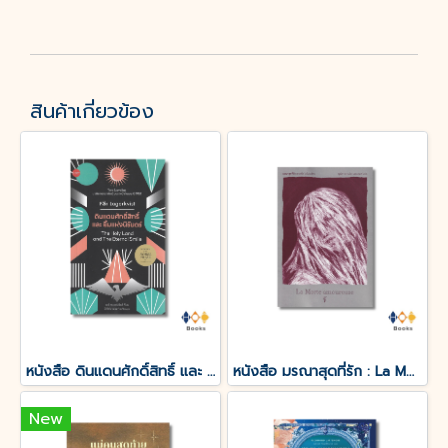
สินค้าเกี่ยวข้อง
หนังสือ ดินแดนศักดิ์สิทธิ์ และ ยิ้มแห่งนิรันดร์
หนังสือ มรณาสุดที่รัก : La Morte amoureuse
New