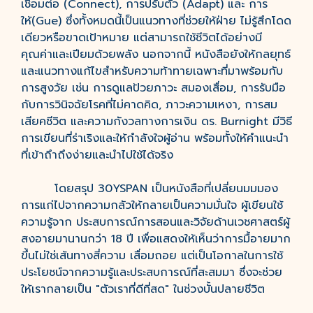
เชื่อมต่อ (Connect), การปรับตัว (Adapt) และ การ
ให้(Gue) ซึ่งทั้งหมดนี้เป็นแนวทางที่ช่วยให้ฝ่าย ไม่รู้สึกโดด
เดียวหรือขาดเป้าหมาย แต่สามารถใช้ชีวิตได้อย่างมี
คุณค่าและเปียมด้วยพลัง นอกจากนี้ หนังสือยังให้กลยุทธ์
และแนวทางแก้ไขสำหรับความท้าทายเฉพาะที่มาพร้อมกับ
การสูงวัย เช่น การดูแลป้วยภาวะ สมองเสื่อม, การรับมือ
กับการวินิจฉัยโรคที่ไม่คาดคิด, ภาวะความเหงา, การสม
เสียคชีวิต และความกังวลทางการเงิน ดร. Burnight มีวิธี
การเขียนที่ร่าเริงและให้กำลังใจผู้อ่าน พร้อมทั้งให้คำแนะนำ
ที่เข้าถึาถึงง่ายและนำไปใช้ได้จริง
โดยสรุป 30YSPAN เป็นหนังสือที่เปลี่ยนมมมอง
การแก่ไปจากความกลัวให้กลายเป็นความมั่นใจ ผู้เขียนใช้
ความรู้จาก ประสบการณ์การสอนและวิจัยด้านเวชศาสตร์ผู้
สงอายมานานกว่า 18 ปี เพื่อแสดงให้เห็นว่าการมื้อายมาก
ขึ้นไม่ใช่เส้นทางสี่ความ เสื่อมถอย แต่เป็นโอกาลในการใช้
ประโยชน์จากความรู้และประสบการณ์ที่สะสมมา ซึ่งจะช่วย
ให้เรากลายเป็น "ตัวเราที่ดีที่สด" ในช่วงบั้นปลายชีวิต