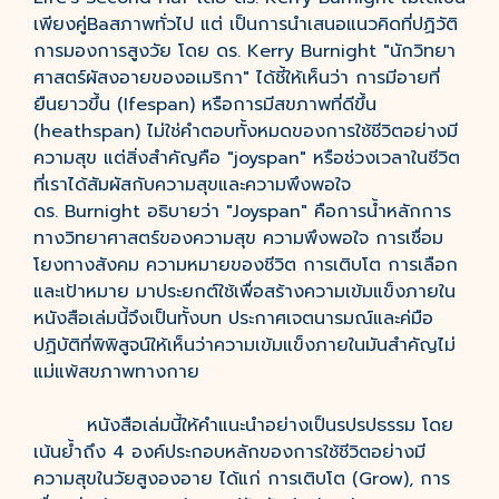
เพียงคู่Baสภาพทั่วไป แต่ เป็นการนำเสนอแนวคิดที่ปฏิวัติ
การมองการสูงวัย โดย ดร. Kerry Burnight "นักวิทยา
ศาสตร์ผัสงอายของอเมริกา" ได้ชี้ให้เห็นว่า การมีอายที่
ยืนยาวขึ้น (Ifespan) หรือการมีสขภาพที่ดีขึ้น
(heathspan) ไม่ใช่คำตอบทั้งหมดของการใช้ชีวิตอย่างมี
ความสุข แต่สิ่งสำคัญคือ "joyspan" หรือช่วงเวลาในชีวิต
ที่เราได้สัมผัสกับความสุขและความพึงพอใจ
ดร. Burnight อธิบายว่า "Joyspan" คือการน้ำหลักการ
ทางวิทยาศาสตร์ของความสุข ความพึงพอใจ การเชื่อม
โยงทางสังคม ความหมายของชีวิต การเติบโต การเลือก
และเป้าหมาย มาประยกต์ใช้เพื่อสร้างความเข้มแข็งภายใน
หนังสือเล่มนี้จึงเป็นทั้งบท ประกาศเจตนารมณ์และค่มือ
ปฏิบัติที่พิพิสูจน์ให้เห็นว่าความเข้มแข็งภายในมันสำคัญไม่
แม่แพ้สขภาพทางกาย
หนังสือเล่มนี้ให้คำแนะนำอย่างเป็นรปรปธรรม โดย
เน้นย้ำถึง 4 องค์ประกอบหลักของการใช้ชีวิตอย่างมี
ความสุขในวัยสูงองอาย ได้แก่ การเติบโต (Grow), การ