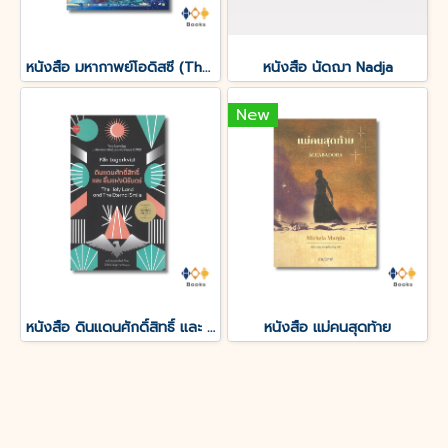
หนังสือ มหากาพย์โอดิสซี (The Odyssey of Homer)
หนังสือ นัดฌา Nadja
New
หนังสือ ดินแดนศักดิ์สิทธิ์ และ ยิ้มแห่งนิรันดร์
หนังสือ แม่คนสุดท้าย