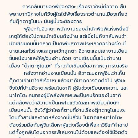
การกลับมาของพี่น้องฮิงะ เรื่องราวใหม่ต่อจาก สืบ
พยาบาทปีศาจโบกีวังผู้ใดได้ฟังเรื่องราวตำนานเมืองเกี่ยว
กับตุ๊กตาซูโนเมะ มันผู้นั้นจะต้องตาย
ฟูจิมะกับอิวาตะ พนักงานของสำนักพิมพ์แห่งหนึ่งมี
เหตุให้ต้องไปตามนักเขียนถึงบ้าน แต่เมื่อไปถึงกลับพบว่า
นักเขียนคนนั้นกลายเป็นศพในสภาพประหลาดอย่างยิ่ง มี
บาดแผลทั่วร่างและถูกควักลูกตา อิวาตะแอบเอางานเขียน
ชิ้นหนึ่งมาและให้ฟูจิมะอ่านด้วย งานเขียนนั้นเป็นตำนาน
เมือง “ตุ๊กตาซูโนเมะ” ที่ราวกับเขียนขึ้นจากเหตุการณ์จริง
หลังจากอ่านงานเขียนนั้น อิวาตะบอกฟูจิมะว่าเห็น
ตุ๊กตาเข้ามาใกล้เรื่อยๆ แล้วเขาก็ขาดการติดต่อไป ฟูจิมะ
จึงไปที่บ้านอิวาตะพร้อมโนซากิ ผู้รับช่วงเขียนบทความ และ
มาโกโตะ คนทรงผู้มีพลังพิเศษและเป็นคนรักของโนซากิ
แต่กลับพบว่าอิวาตะเป็นศพไปแล้วในสภาพเดียวกับนัก
เขียนคนนั้น จึงได้รู้ว่าใครก็ตามที่อ่านเรื่องตุ๊กตาซูโนเมะจะ
โดนคำสาปและตายหลังจากนั้นสี่วัน โนซากิและมาโกโตะ
ต้องร่วมมือกับฟูจิมะสืบหาผู้แต่งเรื่องนี้เพื่อหาวิธีแก้คำสาป
แต่ทั้งคู่กลับโดนอาถรรพ์เล่นงานไปด้วยและต้องใช้ชีวิตตัว