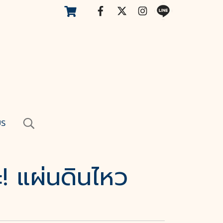
US
ะ! แผ่นดินไหว