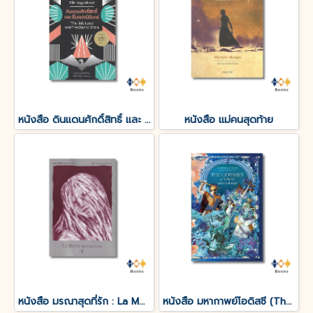
หนังสือ ดินแดนศักดิ์สิทธิ์ และ ยิ้มแห่งนิรันดร์
หนังสือ แม่คนสุดท้าย
หนังสือ มรณาสุดที่รัก : La Morte amoureuse
หนังสือ มหากาพย์โอดิสซี (The Odyssey of Homer)