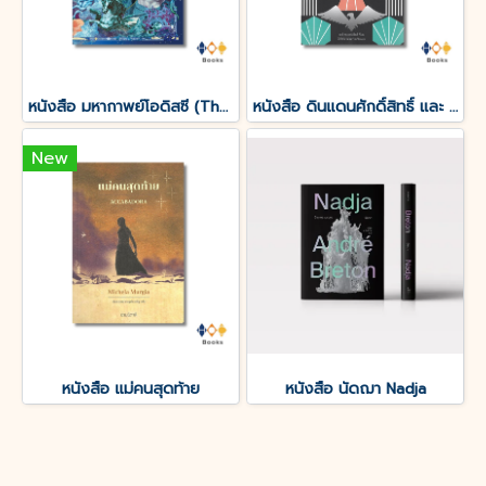
หนังสือ มหากาพย์โอดิสซี (The Odyssey of Homer)
หนังสือ ดินแดนศักดิ์สิทธิ์ และ ยิ้มแห่งนิรันดร์
New
หนังสือ แม่คนสุดท้าย
หนังสือ นัดฌา Nadja