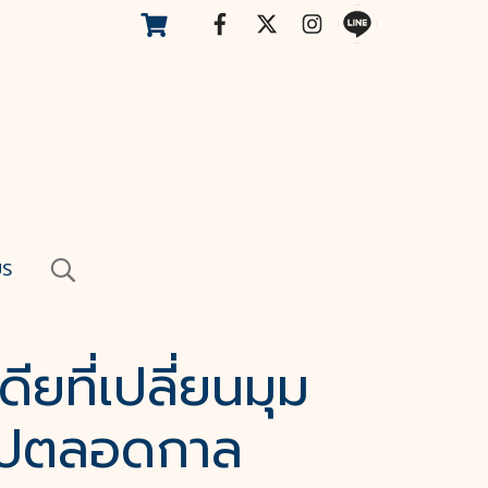
US
ียที่เปลี่ยนมุม
ไปตลอดกาล