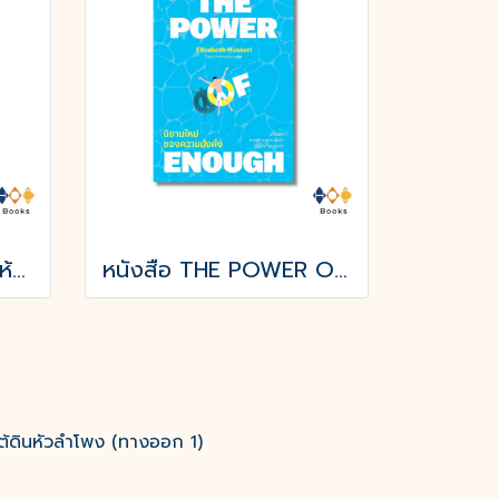
หนังสือ RICH AF รวยให้สุด
หนังสือ THE POWER OF ENOUGH นิยามใหม่ของความมั่งคั่ง
ต้ดินหัวลำโพง (ทางออก 1)