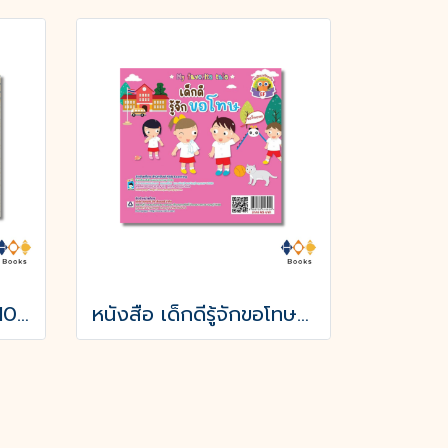
หนังสือ ครอบครัวแมว 100 ตัว (ปกแข็ง)
หนังสือ เด็กดีรู้จักขอโทษ (พิมพ์ครั้งที่ 3)