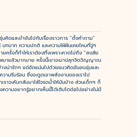
รุ่นคิดและขำขันไปกับเรื่องราวการ “ตั้งคำถาม”
้ บทบาท ความปกติ และความใฝ่ฝันเคยไหมที่จู่ๆ
ครั้งก็ทำให้เราต้องทึ่งเพราะคาดไม่ถึง “สงสัย
ภาพมาแล้วมากมาย ครั้งนี้เขาจะมาปลุกจิตวิญญาณ
อย่างน่ารักๆ แต่อัดแน่นไปด้วยแนวคิดอันอบอุ่นและ
ห่งความรีบร้อน ซึ่งจะดูดเอาพลังงานของเราไป
าเราจะหันกลับมาใส่ใจรดน้ำให้มันบ้าง ส่วนเด็กๆ ก็
ความอยากรู้อยากเห็นนี้ได้เติบโตต่อไปอย่างไม่มี