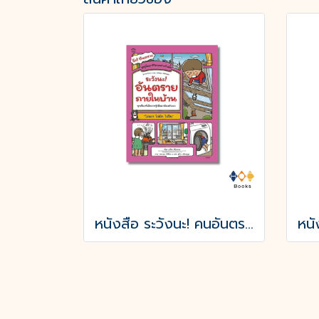
หนังสือ ระวังนะ! คนอันตราย (ปกอ่อน)