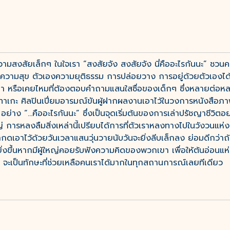
วามสงสัยเล็กๆ ในใจเรา “สงสัยจัง สงสัยจัง นี่คืออะไรกันนะ” ชวนค
อน ความสุข ตัวเองความยุติธรรม การปล่อยวาง การอยู่ด้วยตัวเองได
า หรือเคยไหมที่ต้องตอบคำถามแสนใสซื่อของเด็กๆ ซึ่งหลายต่อหลาย
ชิทาเกะ ศิลปินเปี่ยมอารมณ์ขันผู้ฝากผลงานเอาไว้ในวงการหนังสือ
ย่าง “...คืออะไรกันนะ” ซึ่งเป็นจุดเริ่มต้นของการเล่าปรัชญาชีวิต
้ใหญ่ การหลงลืมสิ่งเหล่านี้เปรียบได้การที่ตัวเราหลงทางไปในวังวนแ
ูกกดเอาไว้ด้วยวันเวลาแสนวุ่นวายนับวันจะยิ่งลีบเล็กลง ย่อมดีกว่าถ้
่งขึ้นหากมีผู้ใหญ่คอยรับฟังความคิดของพวกเขา เพื่อให้ต้นอ่อนแห่ง
” จะเป็นทักษะที่ช่วยเหลือคนเราได้มากในทุกสถานการณ์เลยทีเดียว