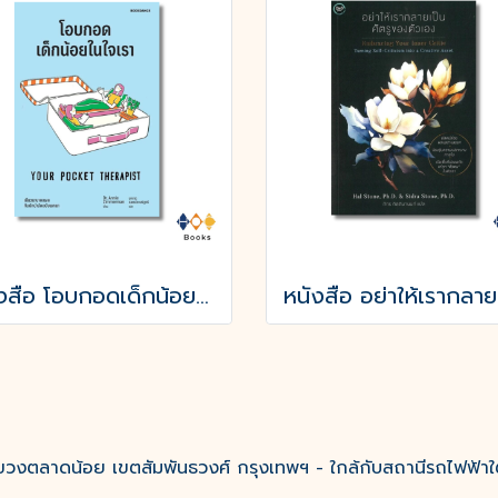
หนังสือ โอบกอดเด็กน้อยในใจเรา (YOUR POCKET THERAPIST)
งตลาดน้อย เขตสัมพันธวงศ์ กรุงเทพฯ - ใกล้กับสถานีรถไฟฟ้าใ