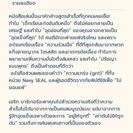
รายละเอียด
หนังสือเล่มนี้จะมาหักล้างสูตรสำเร็จที่ทุกคนเคยเชื่อ!
ทำไม “เด็กเรียนเก่งอันดับหนึ่ง” ถึงไม่ค่อยกลายเป็น
เศรษฐี และทำไม “จุดอ่อนที่สุด” ของคุณอาจกลายเป็น
“จุดแข็งที่สุด” ได้ คนดีมักจะพ่ายแพ้จริงไหม และเพราะ
อะไรบทเรียนเรื่อง “ความร่วมมือ” ที่ดีที่สุดกลับมาจากพวก
แก๊งอาชญากร โจรสลัด และฆาตกรต่อเนื่อง ทำไมการ
พยายามเพิ่มความมั่นใจถึงล้มเหลว และทำไม “ปรัชญา
แบบพุทธ” ถึงเป็นคำตอบที่ดีกว่า
อะไรคือส่วนผสมของคำว่า “ความแกร่ง (grit)” ที่ทั้ง
หน่วย Navy SEAL และผู้รอดชีวิตจากภัยพิบัติใช้เพื่อ “ไม่
ยอมแพ้”
เอริก บาร์เกอร์จะพาคุณไปสำรวจความจริงที่ว่าความ
สำเร็จไม่ได้มาจากการเป็นคนสมบูรณ์แบบ แต่มาจากการ
รู้จักจุดแข็งเฉพาะตัวและการ “อยู่ให้ถูกที่” “เห่าต้นไม้ให้ถูก
ต้น” รวมถึงการค้นพบหนทางที่เป็นของตัวเอง