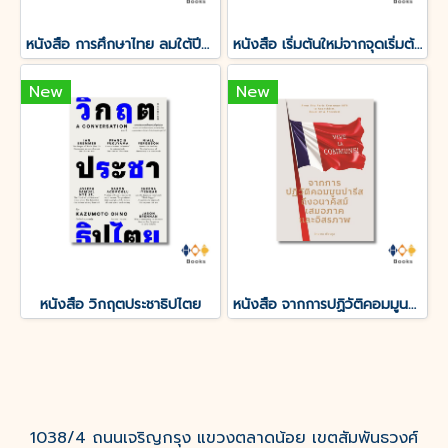
หนังสือ การศึกษาไทย ลมใต้ปีกปฏิวัติ 2475: อำนาจ ความรู้ ผู้คน พลเมือง |
หนังสือ เริ่มต้นใหม่จากจุดเริ่มต้น : ทฤษฎีสังคมมาร์กซิสในศตวรรษที่ 21
New
New
หนังสือ วิกฤตประชาธิปไตย
หนังสือ จากการปฏิวัติคอมมูนปารีส ถึงอนาคิสม์ เสมอภาคและอิสรภาพ
1038/4 ถนนเจริญกรุง แขวงตลาดน้อย เขตสัมพันธวงศ์