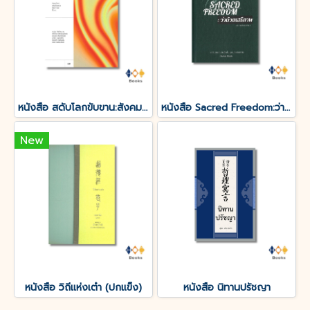
หนังสือ สดับโลกขับขาน:สังคมวิทยาแห่งชีวิตของ Hartmut Rosa
หนังสือ Sacred Freedom:ว่าด้วยเสรีภาพ(ปกแข็ง)
New
หนังสือ วิถีแห่งเต๋า (ปกแข็ง)
หนังสือ นิทานปรัชญา