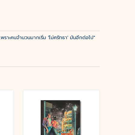
เพราะคนจำนวนมากเริ่ม 'ไม่ศรัทธา' มันอีกต่อไป"