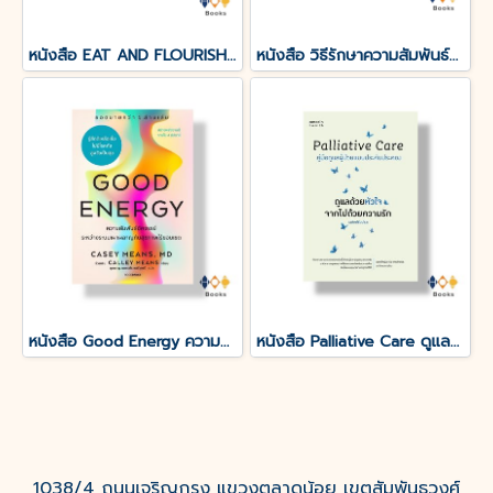
หนังสือ EAT AND FLOURISH กินทุกมื้อให้ดีที่สุข
หนังสือ วิธีรักษาความสัมพันธ์ที่ดีกับสามีหลังมีลูก (How Not To Hate Your Husband After Kids)
หนังสือ Good Energy ความสัมพันธ์อัศจรรย์ระหว่างระบบเผาผลาญกับสุขภาพไร้ขอบเขต
หนังสือ Palliative Care ดูแลด้วยหัวใจ จากไปด้วยความรัก
1038/4 ถนนเจริญกรุง แขวงตลาดน้อย เขตสัมพันธวงศ์