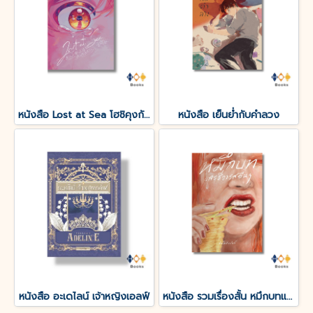
หนังสือ Lost at Sea โฮชิคุงกับโมริคุงดูเหมือนจะหลงทาง
หนังสือ เย็นย่ำกับคำลวง
หนังสือ อะเดไลน์ เจ้าหญิงเอลฟ์
หนังสือ รวมเรื่องสั้น หมึกบทและชีวารสอื่น ๆ