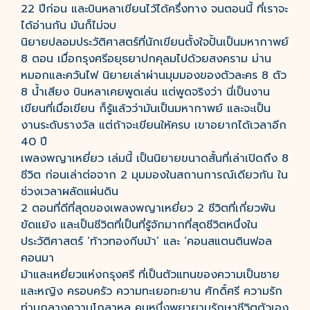
22 ปีก่อน และบินหลาเขียนไว้ได้ครึ่งทาง จนตอนนี้ ที่เราจะ
ได้อ่านกัน มันก็ไม่จบ
นิยายปลอมประวัติศาสตร์ที่นักเขียนตั้งใจปั้นเป็นมหากาพย์
8 ตอน เมื่อกรุงศรีอยุธยาปกคุลมไปด้วยสงคราม ม่าน
หมอกและควันไฟ นิยายเล่าผ่านมุมมองของตัวละคร 8 ตัว
8 น้ำเสียง บินหลาเคยพูดเล่น แต่พูดจริงว่า นี่เป็นงาน
เขียนที่เมื่อเขียน ก็รู้แล้วว่ามันเป็นมหากาพย์ และจะเป็น
งานระดับรางวัล แต่ถ้าจะเขียนให้ครบ เขาอยากได้เวลาอีก
40 ปี
เพลงพญาเหยี่ยว เล่มนี้ เป็นนิยายขนาดสั้นที่เล่าเปิดถึง 8
ชีวิต ก่อนเล่าต่อจาก 2 มุมมองในสถานการณ์เดียวกัน ใน
ช่วงเวลาผลัดแผ่นดิน
2 ตอนที่ดีที่สุดของเพลงพญาเหยี่ยว 2 ชีวิตที่เกี่ยวพัน
ขัดแย้ง และเป็นชีวิตที่เป็นที่รู้จักมากที่สุดชีวิตหนึ่งใน
ประวัติศาสตร์ ‘ท้าวทองกีบม้า’ และ ‘คอนสแตนตินฟอล
คอนมา
ม้าและเหยี่ยวแห่งกรุงศรี ที่เป็นตัวแทนของความเป็นชาย
และหญิง ครอบครัว ความทะเยอทะยาน ศักดิ์ศรี ความรัก
ท่ามกลางความโกลาหล คนหนึ่งพยายามรักษาชีวิตตัวเอง