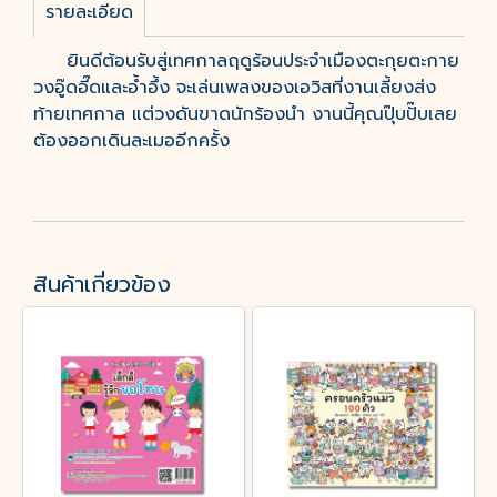
รายละเอียด
ยินดีต้อนรับสู่เทศกาลฤดูร้อนประจำเมืองตะกุยตะกาย
วงอู๊ดอี๊ดและอ้ำอึ้ง จะเล่นเพลงของเอวิสที่งานเลี้ยงส่ง
ท้ายเทศกาล แต่วงดันขาดนักร้องนำ งานนี้คุณปุ๊บปั๊บเลย
ต้องออกเดินละเมออีกครั้ง
สินค้าเกี่ยวข้อง