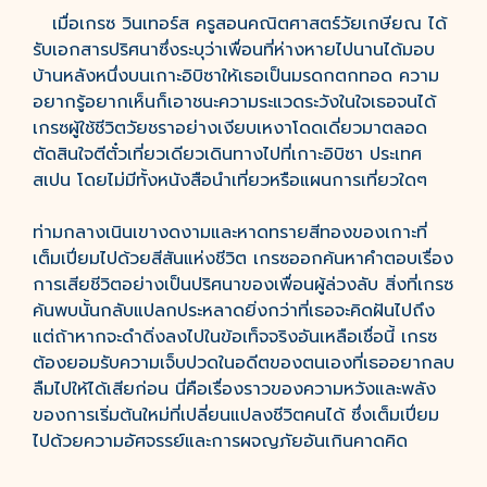
เมื่อเกรซ วินเทอร์ส ครูสอนคณิตศาสตร์วัยเกษียณ ได้
รับเอกสารปริศนาซึ่งระบุว่าเพื่อนที่ห่างหายไปนานได้มอบ
บ้านหลังหนึ่งบนเกาะอิบิซาให้เธอเป็นมรดกตกทอด ความ
อยากรู้อยากเห็นก็เอาชนะความระแวดระวังในใจเธอจนได้
เกรซผู้ใช้ชีวิตวัยชราอย่างเงียบเหงาโดดเดี่ยวมาตลอด
ตัดสินใจตีตั๋วเที่ยวเดียวเดินทางไปที่เกาะอิบิซา ประเทศ
สเปน โดยไม่มีทั้งหนังสือนำเที่ยวหรือแผนการเที่ยวใดๆ
ท่ามกลางเนินเขางดงามและหาดทรายสีทองของเกาะที่
เต็มเปี่ยมไปด้วยสีสันแห่งชีวิต เกรซออกค้นหาคำตอบเรื่อง
การเสียชีวิตอย่างเป็นปริศนาของเพื่อนผู้ล่วงลับ สิ่งที่เกรซ
ค้นพบนั้นกลับแปลกประหลาดยิ่งกว่าที่เธอจะคิดฝันไปถึง
แต่ถ้าหากจะดำดิ่งลงไปในข้อเท็จจริงอันเหลือเชื่อนี้ เกรซ
ต้องยอมรับความเจ็บปวดในอดีตของตนเองที่เธออยากลบ
ลืมไปให้ได้เสียก่อน นี่คือเรื่องราวของความหวังและพลัง
ของการเริ่มต้นใหม่ที่เปลี่ยนแปลงชีวิตคนได้ ซึ่งเต็มเปี่ยม
ไปด้วยความอัศจรรย์และการผจญภัยอันเกินคาดคิด