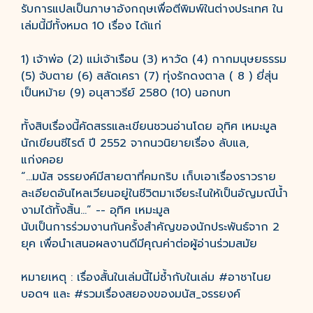
รับการแปลเป็นภาษาอังกฤษเพื่อตีพิมพ์ในต่างประเทศ ใน
เล่มนี้มีทั้งหมด 10 เรื่อง ได้แก่
1) เจ้าพ่อ (2) แม่เจ้าเรือน (3) หาวัด (4) กากมนุษยธรรม
(5) จับตาย (6) สลัดเครา (7) ทุ่งรักดงตาล ( 8 ) ยี่สุ่น
เป็นหม้าย (9) อนุสาวรีย์ 2580 (10) นอกบท
ทั้งสิบเรื่องนี้คัดสรรและเขียนชวนอ่านโดย อุทิศ เหมะมูล
นักเขียนซีไรต์ ปี 2552 จากนวนิยายเรื่อง ลับแล,
แก่งคอย
“...มนัส จรรยงค์มีสายตาที่คมกริบ เก็บเอาเรื่องราวราย
ละเอียดอันไหลเวียนอยู่ในชีวิตมาเจียระไนให้เป็นอัญมณีน้ำ
งามได้ทั้งสิ้น...” -- อุทิศ เหมะมูล
นับเป็นการร่วมงานกันครั้งสำคัญของนักประพันธ์จาก 2
ยุค เพื่อนำเสนอผลงานดีมีคุณค่าต่อผู้อ่านร่วมสมัย
หมายเหตุ : เรื่องสั้นในเล่มนี้ไม่ซ้ำกับในเล่ม #อาชาไนย
บอดฯ และ #รวมเรื่องสยองของมนัส_จรรยงค์