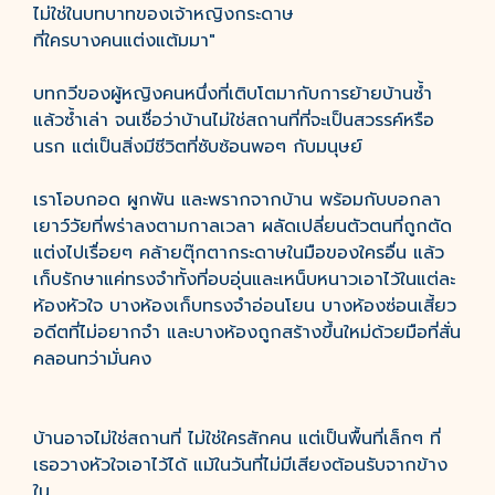
ไม่ใช่ในบทบาทของเจ้าหญิงกระดาษ
ที่ใครบางคนแต่งแต้มมา"
บทกวีของผู้หญิงคนหนึ่งที่เติบโตมากับการย้ายบ้านซ้ำ
แล้วซ้ำเล่า จนเชื่อว่าบ้านไม่ใช่สถานที่ที่จะเป็นสวรรค์หรือ
นรก แต่เป็นสิ่งมีชีวิตที่ซับซ้อนพอๆ กับมนุษย์
เราโอบกอด ผูกพัน และพรากจากบ้าน พร้อมกับบอกลา
เยาว์วัยที่พร่าลงตามกาลเวลา ผลัดเปลี่ยนตัวตนที่ถูกตัด
แต่งไปเรื่อยๆ คล้ายตุ๊กตากระดาษในมือของใครอื่น แล้ว
เก็บรักษาแค่ทรงจำทั้งที่อบอุ่นและเหน็บหนาวเอาไว้ในแต่ละ
ห้องหัวใจ บางห้องเก็บทรงจำอ่อนโยน บางห้องซ่อนเสี้ยว
อดีตที่ไม่อยากจำ และบางห้องถูกสร้างขึ้นใหม่ด้วยมือที่สั่น
คลอนทว่ามั่นคง
บ้านอาจไม่ใช่สถานที่ ไม่ใช่ใครสักคน แต่เป็นพื้นที่เล็กๆ ที่
เธอวางหัวใจเอาไว้ได้ แม้ในวันที่ไม่มีเสียงต้อนรับจากข้าง
ใน