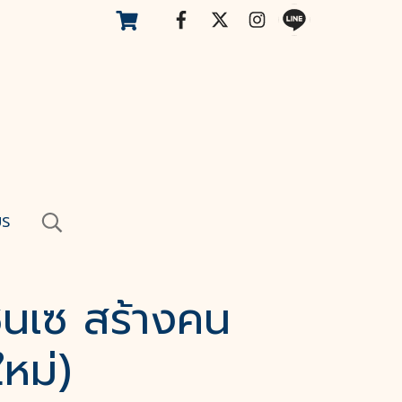
US
ซนเซ สร้างคน
หม่)