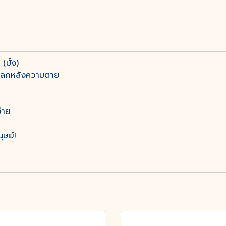
(มั้ง)
ับโลกหลังความตาย
ง่าย
ุษย์!