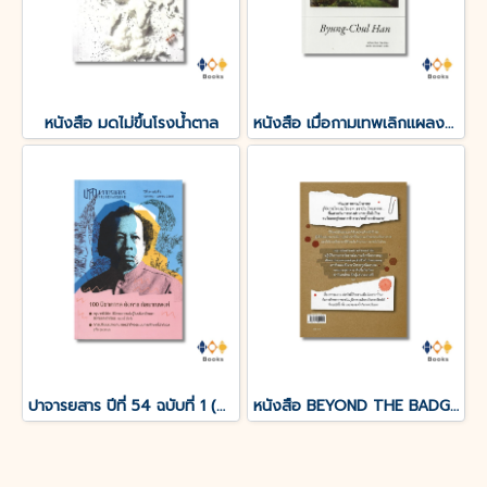
หนังสือ มดไม่ขึ้นโรงน้ำตาล
หนังสือ เมื่อกามเทพเลิกแผลงศร (The Agony of Eros)
ปาจารยสาร ปีที่ 54 ฉบับที่ 1 (ม.ค. – เม.ย. 2568) ฉบับ 100 ปีชาตกาล อังคาร กัลยาณพงศ์
หนังสือ BEYOND THE BADGE เปิดแฟ้มคดีลับ?FBI THAILAND