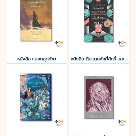
หนังสือ แม่คนสุดท้าย
หนังสือ ดินแดนศักดิ์สิทธิ์ และ ยิ้มแห่งนิรันดร์