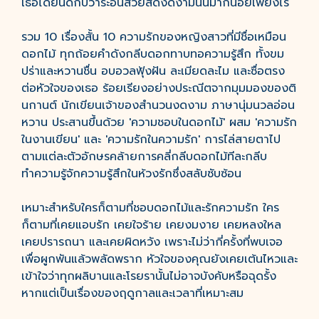
เธอได้ยินดีกับวาระอันสวยสดงดงามนั้นมากน้อยเพียงไร
รวม 10 เรื่องสั้น 10 ความรักของหญิงสาวที่มีชื่อเหมือน
ดอกไม้ ทุกถ้อยคำดังกลีบดอกทาบทอความรู้สึก ทั้งขม
ปร่าและหวานชื่น อบอวลฟุ้งฝัน ละเมียดละไม และซื่อตรง
ต่อหัวใจของเธอ ร้อยเรียงอย่างประณีตจากมุมมองของติ
นกานต์ นักเขียนเจ้าของสำนวนงดงาม ภาษานุ่มนวลอ่อน
หวาน ประสานขึ้นด้วย 'ความชอบในดอกไม้' ผสม 'ความรัก
ในงานเขียน' และ 'ความรักในความรัก' การไล่สายตาไป
ตามแต่ละตัวอักษรคล้ายการคลี่กลีบดอกไม้ทีละกลีบ
ทำความรู้จักความรู้สึกในห้วงรักซึ่งสลับซับซ้อน
เหมาะสำหรับใครก็ตามที่ชอบดอกไม้และรักความรัก ใคร
ก็ตามที่เคยแอบรัก เคยใจร้าย เคยงมงาย เคยหลงใหล
เคยปรารถนา และเคยผิดหวัง เพราะไม่ว่ากี่ครั้งที่พบเจอ
เพื่อผูกพันแล้วพลัดพราก หัวใจของคุณยังเคยเต้นไหวและ
เข้าใจว่าทุกผลิบานและโรยรานั้นไม่อาจบังคับหรือฉุดรั้ง
หากแต่เป็นเรื่องของฤดูกาลและเวลาที่เหมาะสม