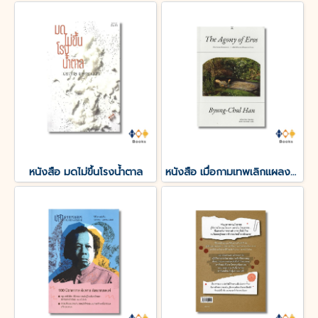
หนังสือ มดไม่ขึ้นโรงน้ำตาล
หนังสือ เมื่อกามเทพเลิกแผลงศร (The Agony of Eros)