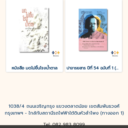
หนังสือ มดไม่ขึ้นโรงน้ำตาล
ปาจารยสาร ปีที่ 54 ฉบับที่ 1 (ม.ค. – เม.ย. 2568) ฉบับ 100 ปีชาตกาล อังคาร กัลยาณพงศ์
1038/4 ถนนเจริญกรุง แขวงตลาดน้อย เขตสัมพันธวงศ์
กรุงเทพฯ - ใกล้กับสถานีรถไฟฟ้าใต้ดินหัวลำโพง (ทางออก 1)
Tel: 082 983 8099