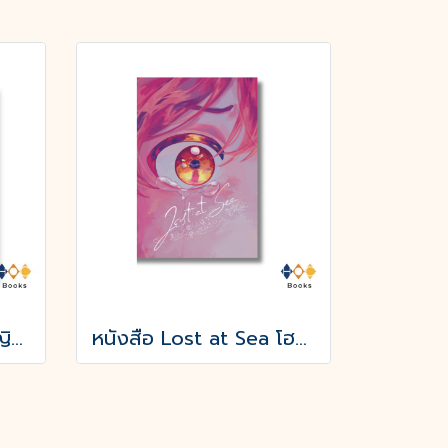
หนังสือ อะเดไลน์ เจ้าหญิงเอลฟ์
หนังสือ Lost at Sea โฮชิคุงกับโมริคุงดูเหมือนจะหลงทาง