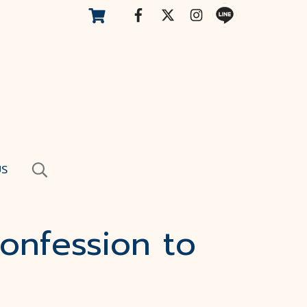
US
Confession to