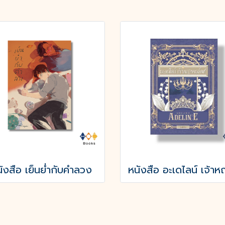
ังสือ เย็นย่ำกับคำลวง